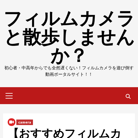
Skip
フィルムカメラ
to
content
と散歩しません
か？
初心者・中高年からでも全然遅くない！フィルムカメラを遊び倒す
動画ポータルサイト！！
Primary
Menu
camera
【おすすめフィルムカ