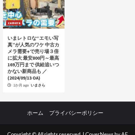
camera
いまレトロな“エモい写
真”が人気のワケ 中古カ
メラ需要↑で売り場３倍
に拡大 最安800円～最高
169万円まで 供給追いつ
かない新商品も ／
(2024/09/13 OA)
1か月 ago
いまさら
ホーム
プライバシーポリシー
Copyright © All rights reserved.
|
CoverNews
by AF