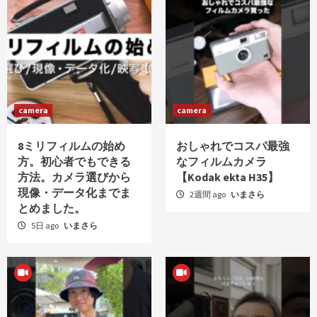
camera
camera
8ミリフィルムの始め
おしゃれでコスパ最強
方。初心者でもできる
なフィルムカメラ
方法。カメラ選びから
【Kodak ekta H35】
現像・データ化までま
2週間 ago
いまさら
とめました。
5日 ago
いまさら