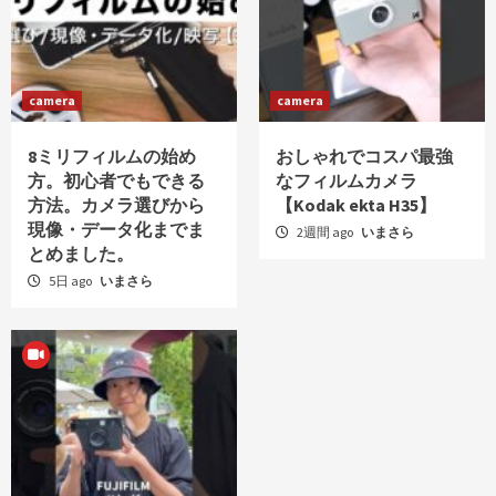
camera
camera
8ミリフィルムの始め
おしゃれでコスパ最強
方。初心者でもできる
なフィルムカメラ
方法。カメラ選びから
【Kodak ekta H35】
現像・データ化までま
2週間 ago
いまさら
とめました。
5日 ago
いまさら