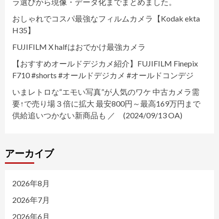
ラ選びから現像・データ化までまとめました。
おしゃれでコスパ最強なフィルムカメラ【Kodak ekta
H35】
FUJIFILM X halfはおでかけ最強カメラ
【おすすめオールドデジカメ紹介】FUJIFILM Finepix
F710 #shorts #オールドデジカメ #オールドコンデジ
いまレトロな“エモい写真”が人気のワケ 中古カメラ需
要↑で売り場３倍に拡大 最安800円～最高169万円まで
供給追いつかない新商品も ／ (2024/09/13 OA)
アーカイブ
2026年8月
2026年7月
2026年6月