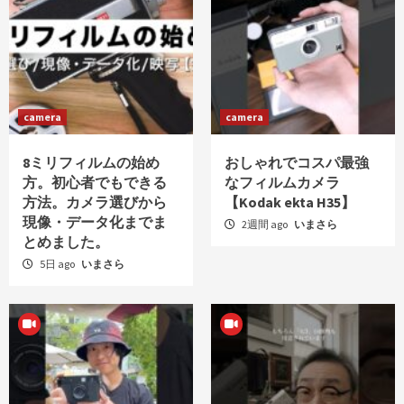
camera
camera
8ミリフィルムの始め
おしゃれでコスパ最強
方。初心者でもできる
なフィルムカメラ
方法。カメラ選びから
【Kodak ekta H35】
現像・データ化までま
2週間 ago
いまさら
とめました。
5日 ago
いまさら