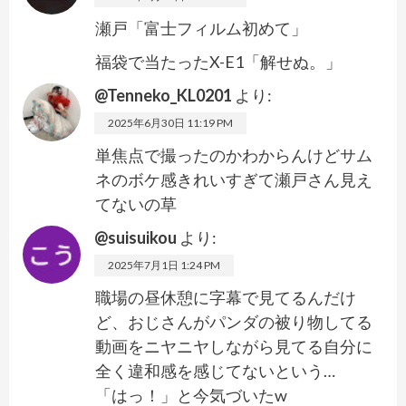
瀬戸「富士フィルム初めて」
福袋で当たったX-E1「解せぬ。」
@Tenneko_KL0201
より:
2025年6月30日 11:19 PM
単焦点で撮ったのかわからんけどサム
ネのボケ感きれいすぎて瀬戸さん見え
てないの草
@suisuikou
より:
2025年7月1日 1:24 PM
職場の昼休憩に字幕で見てるんだけ
ど、おじさんがパンダの被り物してる
動画をニヤニヤしながら見てる自分に
全く違和感を感じてないという…
「はっ！」と今気づいたw