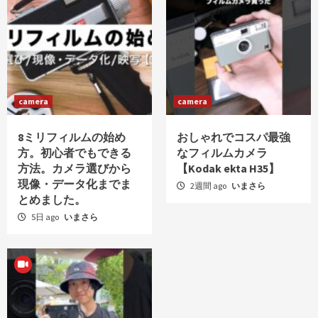
camera
camera
8ミリフィルムの始め
おしゃれでコスパ最強
方。初心者でもできる
なフィルムカメラ
方法。カメラ選びから
【Kodak ekta H35】
現像・データ化までま
2週間 ago
いまさら
とめました。
5日 ago
いまさら