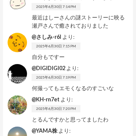
2025年6月30日 7:14 PM
最近はしーさんの謎ストーリーに映る
瀬戸さんで癒されておりました
@さしみ-r6l
より:
2025年6月30日 7:15 PM
自分もですー
@DIGIDIGI02
より:
2025年6月30日 7:19 PM
何撮ってもエモくなるのすごいな
@KH-rn7et
より:
2025年6月30日 7:20 PM
とるんですかと思ってましたわ
@YAMA株
より: