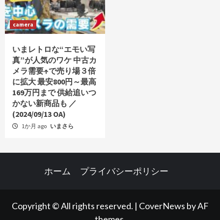
camera
いまレトロな“エモい写
真”が人気のワケ 中古カ
メラ需要↑で売り場３倍
に拡大 最安800円～最高
169万円まで 供給追いつ
かない新商品も ／
(2024/09/13 OA)
1か月 ago
いまさら
ホーム
プライバシーポリシー
Copyright © All rights reserved.
|
CoverNews
by AF
themes.