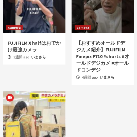
camera
camera
FUJIFILM X halfはおでか
【おすすめオールドデ
け最強カメラ
ジカメ紹介】FUJIFILM
Finepix F710 #shorts #オ
3週間 ago
いまさら
ールドデジカメ #オール
ドコンデジ
4週間 ago
いまさら