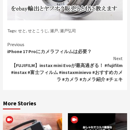
Tags:
せと
,
せとこうじ
,
瀬戸
,
瀬戸弘司
Continue
Previous
iPhone 17 Proにカメラフィルムは必要？
Reading
Next
【FUJIFILM】instax mini Evoが最高過ぎる！ #fujifilm
#instax #富士フィルム #instaxminievo #おすすめカメ
ラ #カメラ #カメラ紹介 #チェキ
More Stories