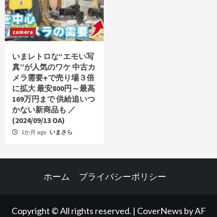
camera
いまレトロな“エモい写
真”が人気のワケ 中古カ
メラ需要↑で売り場３倍
に拡大 最安800円～最高
169万円まで 供給追いつ
かない新商品も ／
(2024/09/13 OA)
1か月 ago
いまさら
ホーム
プライバシーポリシー
Copyright © All rights reserved.
|
CoverNews
by AF