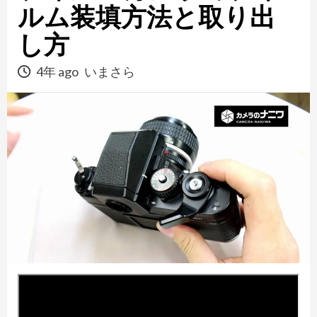
ルム装填方法と取り出
し方
4年 ago
いまさら