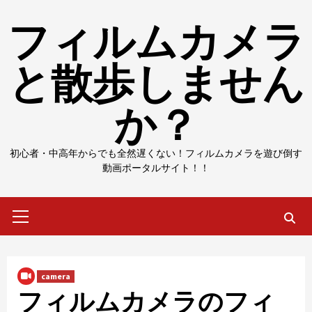
Skip
フィルムカメラ
to
content
と散歩しません
か？
初心者・中高年からでも全然遅くない！フィルムカメラを遊び倒す
動画ポータルサイト！！
Primary
Menu
camera
フィルムカメラのフィ