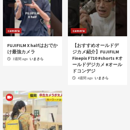
camera
camera
FUJIFILM X halfはおでか
【おすすめオールドデ
け最強カメラ
ジカメ紹介】FUJIFILM
Finepix F710 #shorts #オ
3週間 ago
いまさら
ールドデジカメ #オール
ドコンデジ
4週間 ago
いまさら