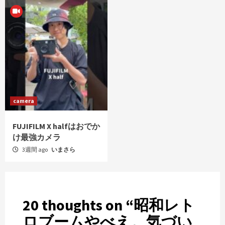
camera
FUJIFILM X halfはおでか
け最強カメラ
3週間 ago
いまさら
20 thoughts on “
昭和レト
ロブームやべえ。気づい