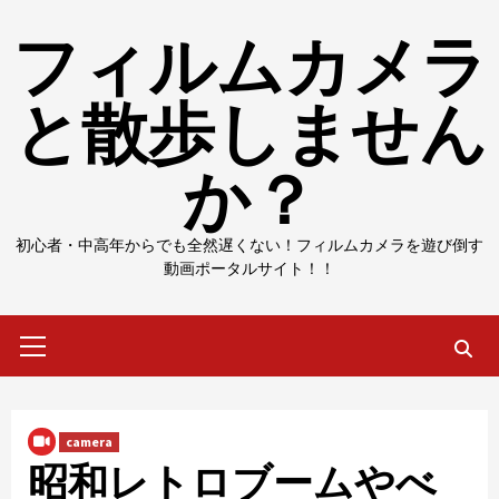
Skip
フィルムカメラ
to
content
と散歩しません
か？
初心者・中高年からでも全然遅くない！フィルムカメラを遊び倒す
動画ポータルサイト！！
Primary
Menu
camera
昭和レトロブームやべ