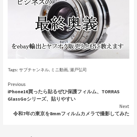
Tags:
サブチャンネル
,
ミニ動画
,
瀬戸弘司
Continue
Previous
iPhone16買ったら貼るぜひ保護フィルム、TORRAS
Reading
GlassGoシリーズ、貼りやすい
Next
令和7年の東京を8mmフィルムカメラで撮影してみた