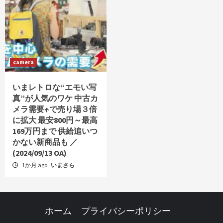
camera
いまレトロな“エモい写
真”が人気のワケ 中古カ
メラ需要↑で売り場３倍
に拡大 最安800円～最高
169万円まで 供給追いつ
かない新商品も ／
(2024/09/13 OA)
1か月 ago
いまさら
ホーム
プライバシーポリシー