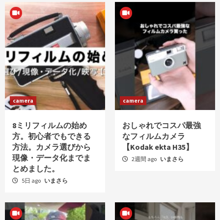
camera
camera
8ミリフィルムの始め
おしゃれでコスパ最強
方。初心者でもできる
なフィルムカメラ
方法。カメラ選びから
【Kodak ekta H35】
現像・データ化までま
2週間 ago
いまさら
とめました。
5日 ago
いまさら