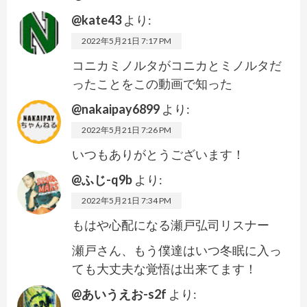
@kate43
より:
2022年5月21日 7:17 PM
コニカミノルタがコニカとミノルタだ
ったことをこの動画で知った
@nakaipay6899
より:
2022年5月21日 7:26 PM
いつもありがとうございます！
@ふじ-q9b
より:
2022年5月21日 7:34 PM
もはや心配になる瀬戸弘司リスナー
瀬戸さん、もう僕達はいつ冬眠に入っ
ても大丈夫な覚悟は出来てます！
@あいうえお-s2f
より: