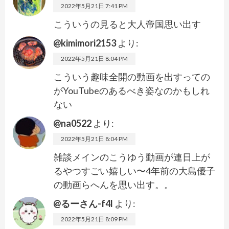
2022年5月21日 7:41 PM
こういうの見ると大人帝国思い出す
@kimimori2153
より:
2022年5月21日 8:04 PM
こういう趣味全開の動画を出すっての
がYouTubeのあるべき姿なのかもしれ
ない
@na0522
より:
2022年5月21日 8:04 PM
雑談メインのこうゆう動画が連日上が
るやつすごい嬉しい〜4年前の大島優子
の動画らへんを思い出す。。
@るーさん-f4l
より:
2022年5月21日 8:09 PM