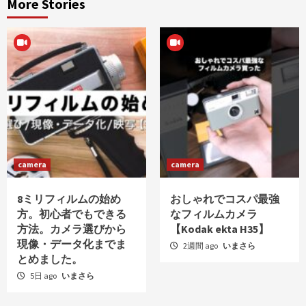
More Stories
camera
camera
8ミリフィルムの始め
おしゃれでコスパ最強
方。初心者でもできる
なフィルムカメラ
方法。カメラ選びから
【Kodak ekta H35】
現像・データ化までま
2週間 ago
いまさら
とめました。
5日 ago
いまさら