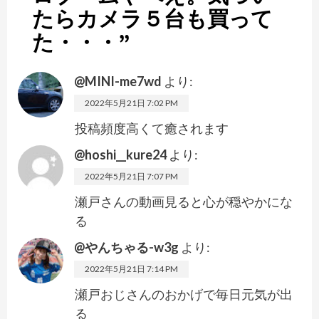
たらカメラ５台も買って
た・・・
”
@MINI-me7wd
より:
2022年5月21日 7:02 PM
投稿頻度高くて癒されます
@hoshi__kure24
より:
2022年5月21日 7:07 PM
瀬戸さんの動画見ると心が穏やかにな
る
@やんちゃる-w3g
より:
2022年5月21日 7:14 PM
瀬戸おじさんのおかげで毎日元気が出
る