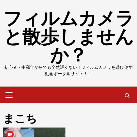
Skip
フィルムカメラ
to
content
と散歩しません
か？
初心者・中高年からでも全然遅くない！フィルムカメラを遊び倒す
動画ポータルサイト！！
Primary
Menu
まこち