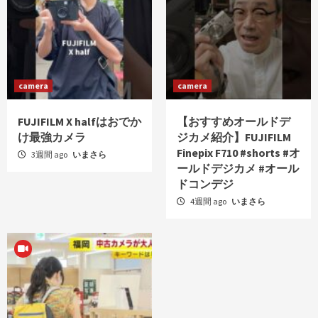
camera
camera
FUJIFILM X halfはおでか
【おすすめオールドデ
け最強カメラ
ジカメ紹介】FUJIFILM
Finepix F710 #shorts #オ
3週間 ago
いまさら
ールドデジカメ #オール
ドコンデジ
4週間 ago
いまさら