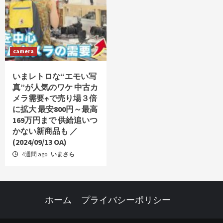
camera
いまレトロな“エモい写
真”が人気のワケ 中古カ
メラ需要↑で売り場３倍
に拡大 最安800円～最高
169万円まで 供給追いつ
かない新商品も ／
(2024/09/13 OA)
4週間 ago
いまさら
ホーム
プライバシーポリシー