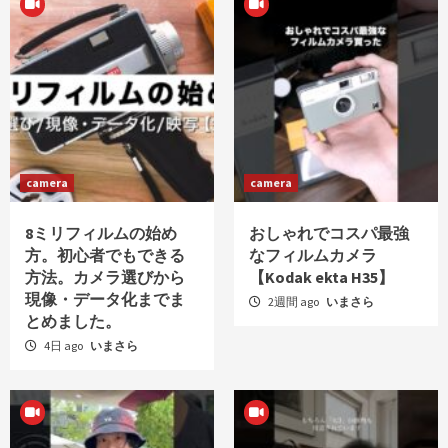
camera
camera
8ミリフィルムの始め
おしゃれでコスパ最強
方。初心者でもできる
なフィルムカメラ
方法。カメラ選びから
【Kodak ekta H35】
現像・データ化までま
2週間 ago
いまさら
とめました。
4日 ago
いまさら