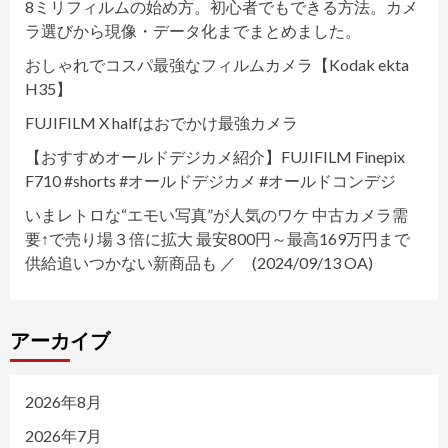
8ミリフィルムの始め方。初心者でもできる方法。カメ
ラ選びから現像・データ化までまとめました。
おしゃれでコスパ最強なフィルムカメラ【Kodak ekta
H35】
FUJIFILM X halfはおでかけ最強カメラ
【おすすめオールドデジカメ紹介】FUJIFILM Finepix
F710 #shorts #オールドデジカメ #オールドコンデジ
いまレトロな“エモい写真”が人気のワケ 中古カメラ需
要↑で売り場３倍に拡大 最安800円～最高169万円まで
供給追いつかない新商品も ／ (2024/09/13 OA)
アーカイブ
2026年8月
2026年7月