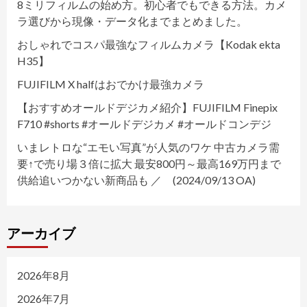
8ミリフィルムの始め方。初心者でもできる方法。カメ
ラ選びから現像・データ化までまとめました。
おしゃれでコスパ最強なフィルムカメラ【Kodak ekta
H35】
FUJIFILM X halfはおでかけ最強カメラ
【おすすめオールドデジカメ紹介】FUJIFILM Finepix
F710 #shorts #オールドデジカメ #オールドコンデジ
いまレトロな“エモい写真”が人気のワケ 中古カメラ需
要↑で売り場３倍に拡大 最安800円～最高169万円まで
供給追いつかない新商品も ／ (2024/09/13 OA)
アーカイブ
2026年8月
2026年7月