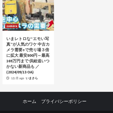
camera
いまレトロな“エモい写
真”が人気のワケ 中古カ
メラ需要↑で売り場３倍
に拡大 最安800円～最高
169万円まで 供給追いつ
かない新商品も ／
(2024/09/13 OA)
1か月 ago
いまさら
ホーム
プライバシーポリシー