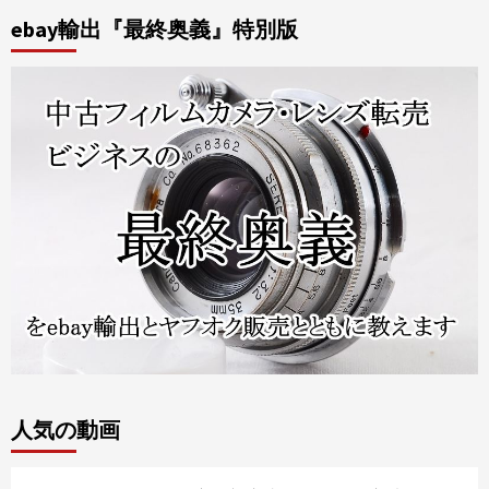
ebay輸出『最終奥義』特別版
人気の動画