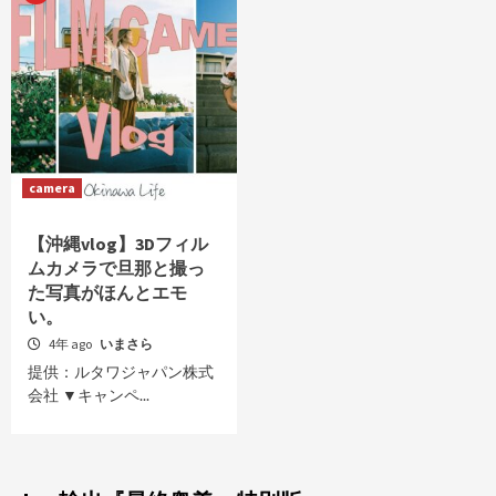
camera
【沖縄vlog】3Dフィル
ムカメラで旦那と撮っ
た写真がほんとエモ
い。
4年 ago
いまさら
提供：ルタワジャパン株式
会社 ▼キャンペ...