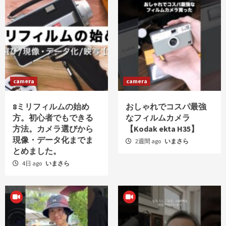
camera
camera
8ミリフィルムの始め
おしゃれでコスパ最強
方。初心者でもできる
なフィルムカメラ
方法。カメラ選びから
【Kodak ekta H35】
現像・データ化までま
2週間 ago
いまさら
とめました。
4日 ago
いまさら