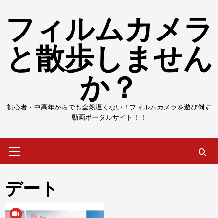
Skip
フィルムカメラ
to
content
と散歩しません
か？
初心者・中高年からでも全然遅くない！フィルムカメラを遊び倒す
動画ポータルサイト！！
Primary
Menu
デート