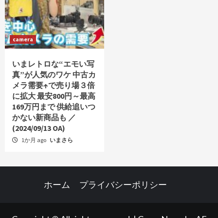
camera
いまレトロな“エモい写
真”が人気のワケ 中古カ
メラ需要↑で売り場３倍
に拡大 最安800円～最高
169万円まで 供給追いつ
かない新商品も ／
(2024/09/13 OA)
1か月 ago
いまさら
ホーム
プライバシーポリシー