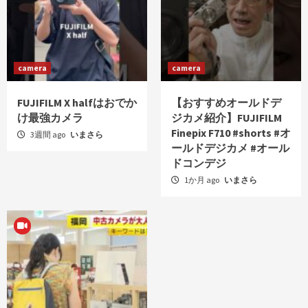
camera
camera
FUJIFILM X halfはおでか
【おすすめオールドデ
け最強カメラ
ジカメ紹介】FUJIFILM
Finepix F710 #shorts #オ
3週間 ago
いまさら
ールドデジカメ #オール
ドコンデジ
1か月 ago
いまさら