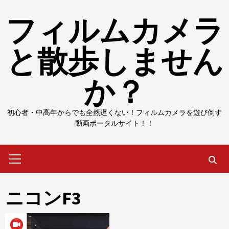
Skip
フィルムカメラ
to
content
と散歩しません
か？
初心者・中高年からでも全然遅くない！フィルムカメラを遊び倒す
動画ポータルサイト！！
Primary
Menu
ニコンF3