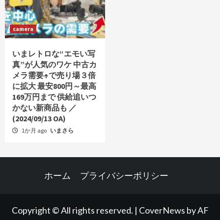
camera
いまレトロな“エモい写
真”が人気のワケ 中古カ
メラ需要↑で売り場３倍
に拡大 最安800円～最高
169万円まで 供給追いつ
かない新商品も ／
(2024/09/13 OA)
1か月 ago
いまさら
ホーム
プライバシーポリシー
Copyright © All rights reserved.
|
CoverNews
by AF