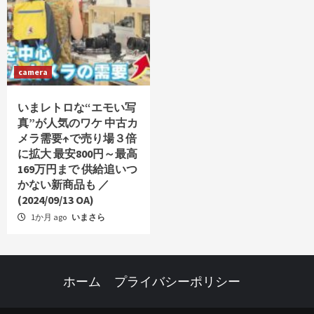
camera
いまレトロな“エモい写
真”が人気のワケ 中古カ
メラ需要↑で売り場３倍
に拡大 最安800円～最高
169万円まで 供給追いつ
かない新商品も ／
(2024/09/13 OA)
1か月 ago
いまさら
ホーム
プライバシーポリシー