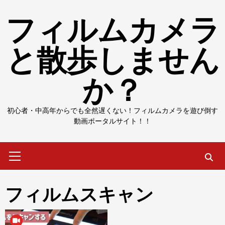
Skip
フィルムカメラ
to
content
と散歩しません
か？
初心者・中高年からでも全然遅くない！フィルムカメラを遊び倒す
動画ポータルサイト！！
Primary
Menu
フィルムスキャン