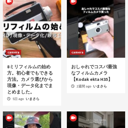
camera
camera
8ミリフィルムの始め
おしゃれでコスパ最強
方。初心者でもできる
なフィルムカメラ
方法。カメラ選びから
【Kodak ekta H35】
現像・データ化までま
2週間 ago
いまさら
とめました。
5日 ago
いまさら