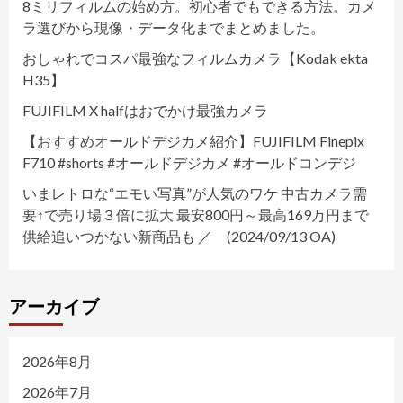
8ミリフィルムの始め方。初心者でもできる方法。カメ
ラ選びから現像・データ化までまとめました。
おしゃれでコスパ最強なフィルムカメラ【Kodak ekta
H35】
FUJIFILM X halfはおでかけ最強カメラ
【おすすめオールドデジカメ紹介】FUJIFILM Finepix
F710 #shorts #オールドデジカメ #オールドコンデジ
いまレトロな“エモい写真”が人気のワケ 中古カメラ需
要↑で売り場３倍に拡大 最安800円～最高169万円まで
供給追いつかない新商品も ／ (2024/09/13 OA)
アーカイブ
2026年8月
2026年7月