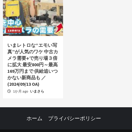
camera
いまレトロな“エモい写
真”が人気のワケ 中古カ
メラ需要↑で売り場３倍
に拡大 最安800円～最高
169万円まで 供給追いつ
かない新商品も ／
(2024/09/13 OA)
1か月 ago
いまさら
ホーム
プライバシーポリシー