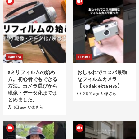
camera
camera
8ミリフィルムの始め
おしゃれでコスパ最強
方。初心者でもできる
なフィルムカメラ
方法。カメラ選びから
【Kodak ekta H35】
現像・データ化までま
2週間 ago
いまさら
とめました。
6日 ago
いまさら