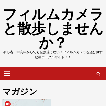
Skip
フィルムカメラ
to
content
と散歩しません
か？
初心者・中高年からでも全然遅くない！フィルムカメラを遊び倒す
動画ポータルサイト！！
Primary
Menu
マガジン