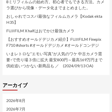
8ミリフィルムの始め方。初心者でもできる方法。カメ
ラ選びから現像・データ化までまとめました。
おしゃれでコスパ最強なフィルムカメラ【Kodak ekta
H35】
FUJIFILM X halfはおでかけ最強カメラ
【おすすめオールドデジカメ紹介】FUJIFILM Finepix
F710 #shorts #オールドデジカメ #オールドコンデジ
いまレトロな“エモい写真”が人気のワケ 中古カメラ需
要↑で売り場３倍に拡大 最安800円～最高169万円まで
供給追いつかない新商品も ／ (2024/09/13 OA)
アーカイブ
2026年8月
2026年7月