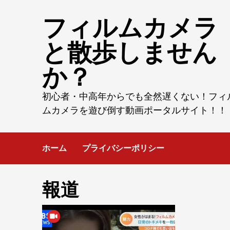
Skip
フィルムカメラ
to
content
と散歩しません
か？
初心者・中高年からでも全然遅くない！フィ
ムカメラを遊び倒す動画ポータルサイト！！
ホーム
プライバシーポリシー
報道