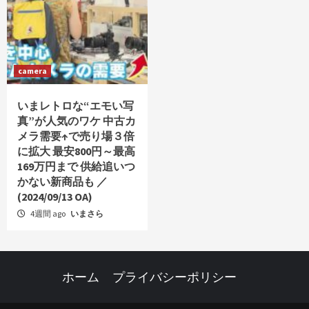
camera
いまレトロな“エモい写
真”が人気のワケ 中古カ
メラ需要↑で売り場３倍
に拡大 最安800円～最高
169万円まで 供給追いつ
かない新商品も ／
(2024/09/13 OA)
4週間 ago
いまさら
ホーム
プライバシーポリシー