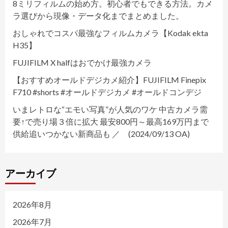
8ミリフィルムの始め方。初心者でもできる方法。カメ
ラ選びから現像・データ化までまとめました。
おしゃれでコスパ最強なフィルムカメラ【Kodak ekta
H35】
FUJIFILM X halfはおでかけ最強カメラ
【おすすめオールドデジカメ紹介】FUJIFILM Finepix
F710 #shorts #オールドデジカメ #オールドコンデジ
いまレトロな“エモい写真”が人気のワケ 中古カメラ需
要↑で売り場３倍に拡大 最安800円～最高169万円まで
供給追いつかない新商品も ／ (2024/09/13 OA)
アーカイブ
2026年8月
2026年7月