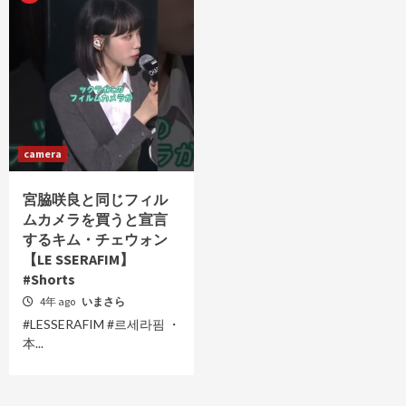
camera
宮脇咲良と同じフィル
ムカメラを買うと宣言
するキム・チェウォン
【LE SSERAFIM】
#Shorts
4年 ago
いまさら
#LESSERAFIM #르세라핌 ・
本...