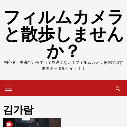
Skip
フィルムカメラ
to
content
と散歩しません
か？
初心者・中高年からでも全然遅くない！フィルムカメラを遊び倒す
動画ポータルサイト！！
Primary
Menu
김가람