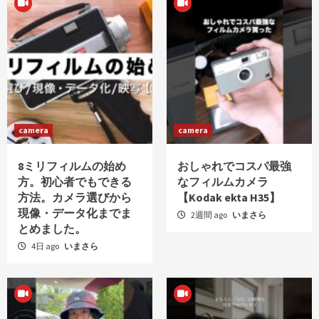
camera
camera
8ミリフィルムの始め
おしゃれでコスパ最強
方。初心者でもできる
なフィルムカメラ
方法。カメラ選びから
【Kodak ekta H35】
現像・データ化までま
2週間 ago
いまさら
とめました。
4日 ago
いまさら