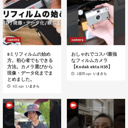
camera
camera
8ミリフィルムの始め
おしゃれでコスパ最強
方。初心者でもできる
なフィルムカメラ
方法。カメラ選びから
【Kodak ekta H35】
現像・データ化までま
2週間 ago
いまさら
とめました。
6日 ago
いまさら