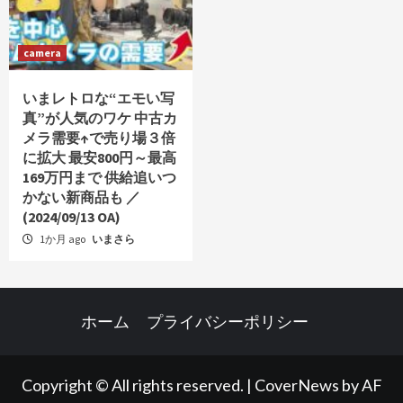
camera
いまレトロな“エモい写
真”が人気のワケ 中古カ
メラ需要↑で売り場３倍
に拡大 最安800円～最高
169万円まで 供給追いつ
かない新商品も ／
(2024/09/13 OA)
1か月 ago
いまさら
ホーム
プライバシーポリシー
Copyright © All rights reserved.
|
CoverNews
by AF