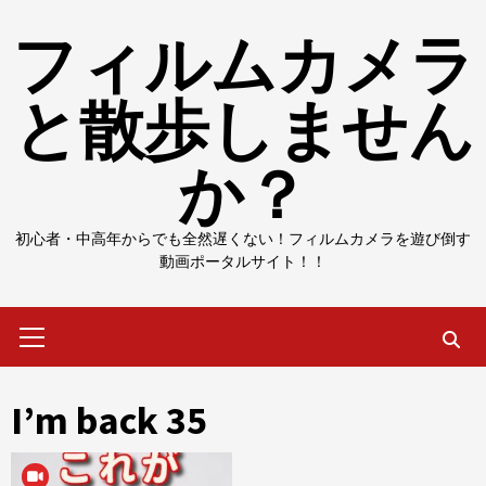
Skip
フィルムカメラ
to
content
と散歩しません
か？
初心者・中高年からでも全然遅くない！フィルムカメラを遊び倒す
動画ポータルサイト！！
Primary
Menu
I’m back 35