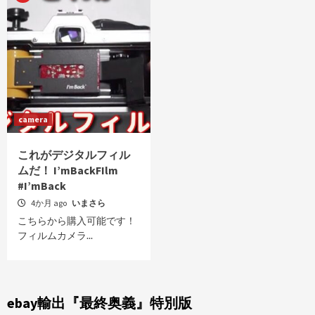
camera
これがデジタルフィル
ムだ！ I’mBackFIlm
#I’mBack
4か月 ago
いまさら
こちらから購入可能です！
フィルムカメラ...
ebay輸出『最終奥義』特別版