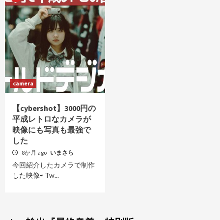
camera
【cybershot】3000円の
平成レトロなカメラが
映像にも写真も最強で
した
8か月 ago
いまさら
今回紹介したカメラで制作
した映像⇨ Tw...