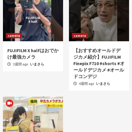
camera
camera
FUJIFILM X halfはおでか
【おすすめオールドデ
け最強カメラ
ジカメ紹介】FUJIFILM
Finepix F710 #shorts #オ
3週間 ago
いまさら
ールドデジカメ #オール
ドコンデジ
4週間 ago
いまさら