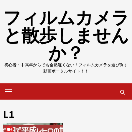
Skip
フィルムカメラ
to
content
と散歩しません
か？
初心者・中高年からでも全然遅くない！フィルムカメラを遊び倒す
動画ポータルサイト！！
Primary
Menu
L1