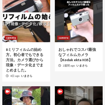
camera
camera
8ミリフィルムの始め
おしゃれでコスパ最強
方。初心者でもできる
なフィルムカメラ
方法。カメラ選びから
【Kodak ekta H35】
現像・データ化までま
2週間 ago
いまさら
とめました。
4日 ago
いまさら