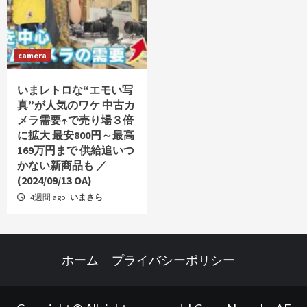
camera
いまレトロな“エモい写
真”が人気のワケ 中古カ
メラ需要↑で売り場３倍
に拡大 最安800円～最高
169万円まで 供給追いつ
かない新商品も ／
(2024/09/13 OA)
4週間 ago
いまさら
ホーム
プライバシーポリシー