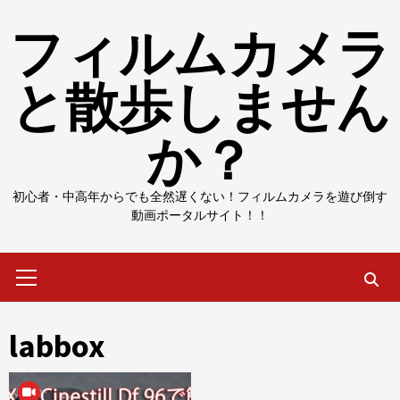
Skip
フィルムカメラ
to
content
と散歩しません
か？
初心者・中高年からでも全然遅くない！フィルムカメラを遊び倒す
動画ポータルサイト！！
Primary
Menu
labbox