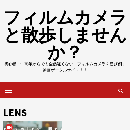
Skip
フィルムカメラ
to
content
と散歩しません
か？
初心者・中高年からでも全然遅くない！フィルムカメラを遊び倒す
動画ポータルサイト！！
Primary
Menu
LENS