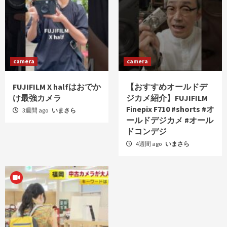
camera
camera
FUJIFILM X halfはおでか
【おすすめオールドデ
け最強カメラ
ジカメ紹介】FUJIFILM
Finepix F710 #shorts #オ
3週間 ago
いまさら
ールドデジカメ #オール
ドコンデジ
4週間 ago
いまさら