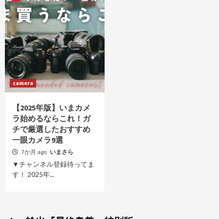
camera
【2025年版】いまカメ
ラ始めるならこれ！ガ
チで厳選したおすすめ
一眼カメラ9選
7か月 ago
いまさら
▼チャンネル登録待ってま
す！ 2025年...