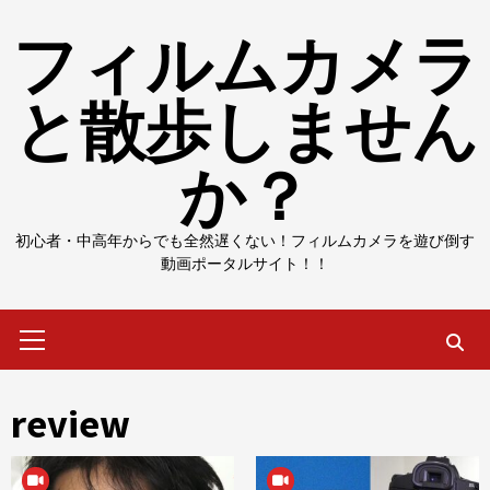
Skip
フィルムカメラ
to
content
と散歩しません
か？
初心者・中高年からでも全然遅くない！フィルムカメラを遊び倒す
動画ポータルサイト！！
Primary
Menu
review