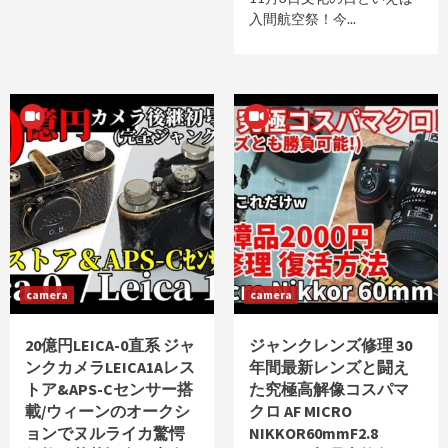
入間航空祭！今...
camera
camera
20億円LEICA-0直系 ジャ
ジャンクレンズ修理 30
ンクカメラLEICA1Aレス
年間最新レンズと闘え
トア&APS-Cセンサー搭
た究極高解像コスパマ
載/ウィーンのオークシ
クロ AF MICRO
ョンでヌルライカ驚愕
NIKKOR60mmF2.8