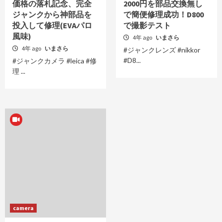
価格の落札記念、完全
2000円を部品交換無し
ジャンクから神部品を
で簡便修理成功！D800
投入して修理(EVAパロ
で撮影テスト
風味)
4年 ago
いまさら
4年 ago
いまさら
#ジャンクレンズ #nikkor
#D8...
#ジャンクカメラ #leica #修
理 ...
camera