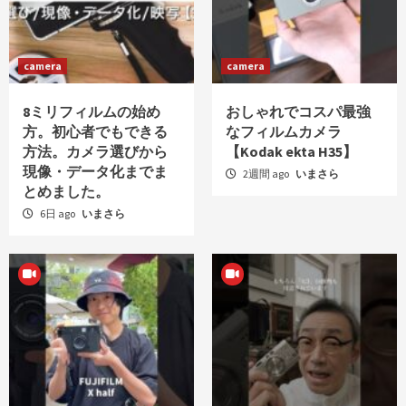
camera
camera
8ミリフィルムの始め
おしゃれでコスパ最強
方。初心者でもできる
なフィルムカメラ
方法。カメラ選びから
【Kodak ekta H35】
現像・データ化までま
2週間 ago
いまさら
とめました。
6日 ago
いまさら