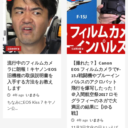
camera
camera
流行中のフィルムカメ
【撮れた？】Canon
ラに朗報！キヤノンEOS
EOS フィルムカメラでF-
旧機種の取扱説明書を
15J戦闘機やブルーイン
入手する方法をお教え
パルスのアクロバット
します
飛行を爆写したった！
＠入間航空祭2017 ロモ
4年 ago
いまさら
グラフィーのネガで大
ちなみにEOS Kiss 7 キヤノ
満足の結果に【ゆる
ン公...
戦】
4年 ago
いまさら
11月3日文化の日といえば