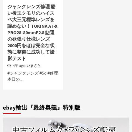
ジャンクレンズ修理 酷
い後玉クモリのハイス
ペ大三元標準レンズを
諦めない！TOKINA AT-X
PRO28-80mmF2.8 悲運
の欲張り仕様レンズ
2000円をほぼ完全な状
態に整備に成功して撮
影テスト
4年 ago
いまさら
#ジャンクレンズ #5d #修理
本日の...
ebay輸出『最終奥義』特別版