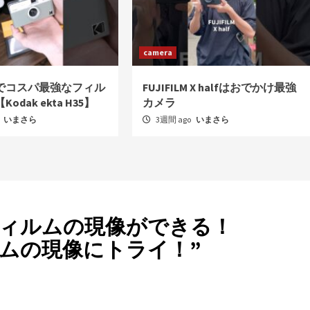
camera
でコスパ最強なフィル
FUJIFILM X halfはおでかけ最強
odak ekta H35】
カメラ
いまさら
3週間 ago
いまさら
フィルムの現像ができる！
ィルムの現像にトライ！
”