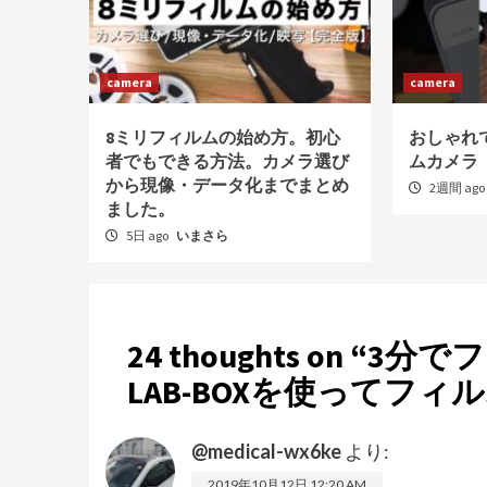
camera
camera
8ミリフィルムの始め方。初心
おしゃれ
者でもできる方法。カメラ選び
ムカメラ【K
から現像・データ化までまとめ
2週間 ago
ました。
5日 ago
いまさら
24 thoughts on “
3分で
LAB-BOXを使ってフ
@medical-wx6ke
より:
2019年10月12日 12:20 AM