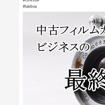
#labbox